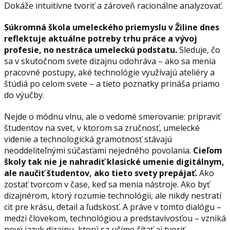
Dokáže intuitívne tvoriť a zároveň racionálne analyzovať.
Súkromná škola umeleckého priemyslu v Žiline dnes
reflektuje aktuálne potreby trhu práce a vývoj
profesie, no nestráca umeleckú podstatu.
Sleduje, čo
sa v skutočnom svete dizajnu odohráva – ako sa menia
pracovné postupy, aké technológie využívajú ateliéry a
štúdiá po celom svete – a tieto poznatky prináša priamo
do výučby.
Nejde o módnu vlnu, ale o vedomé smerovanie: pripraviť
študentov na svet, v ktorom sa zručnosť, umelecké
videnie a technologická gramotnosť stávajú
neoddeliteľnými súčasťami nejedného povolania.
Cieľom
školy tak nie je nahradiť klasické umenie digitálnym,
ale naučiť študentov, ako tieto svety prepájať.
Ako
zostať tvorcom v čase, keď sa menia nástroje. Ako byť
dizajnérom, ktorý rozumie technológii, ale nikdy nestratí
cit pre krásu, detail a ľudskosť. A práve v tomto dialógu –
medzi človekom, technológiou a predstavivosťou – vzniká
nový jazyk dizajnu, ktorý sa učíme čítať aj tvoriť.