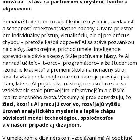
inovácia – stáva sa partnerom v myslení, tvorbe a
objavovaní.
Pomáha študentom rozvíjať kritické myslenie, zvedavosť
a schopnosť reflektovať vlastné nápady. Otvára priestor
pre individuálny prístup, vizualizáciu, ale aj pre prácu s
chybou – pretože každá odpoveď AI sa stáva pozvánkou
na dialóg. Samozrejme, príchod umelej inteligencie
sprevádzala dávka skepsy. Stále počúvame hlasy, že AI
nahradí učiteľov, tvorcov, programátorov a že študentom
„zoberie krativitu“ a premení školu na neriadný stroj.
Realita však podľa môjho názoru ukazuje presný opak.
Tam, kde sa AI prijala ako nástroj, nie ako hrozba, sa
vzdelávanie stalo pútavejším, efektívnejším a bližším
realite dnešného sveta. Výskumy aj prax potvrdzujú, že
žiaci, ktorí s AI pracujú tvorivo, rozvíjajú vyššiu
úroveň analytického myslenia a lepšie chápu
súvislosti medzi technológiou, spoločnosťou
a v našom prípade aj dizajnom.
V umeleckom a dizajnérskom vzdelávaní má AI osobitné