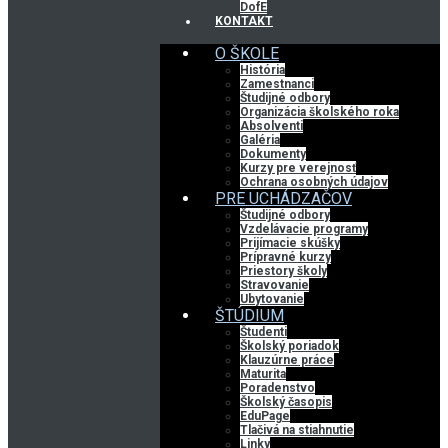
DofE
KONTAKT
O ŠKOLE
História
Zamestnanci
Študijné odbory
Organizácia školského roka
Absolventi
Galéria
Dokumenty
Kurzy pre verejnosť
Ochrana osobných údajov
PRE UCHÁDZAČOV
Študijné odbory
Vzdelávacie programy
Prijímacie skúšky
Prípravné kurzy
Priestory školy
Stravovanie
Ubytovanie
ŠTÚDIUM
Študenti
Školský poriadok
Klauzúrne práce
Maturita
Poradenstvo
Školský časopis
EduPage
Tlačivá na stiahnutie
Linky