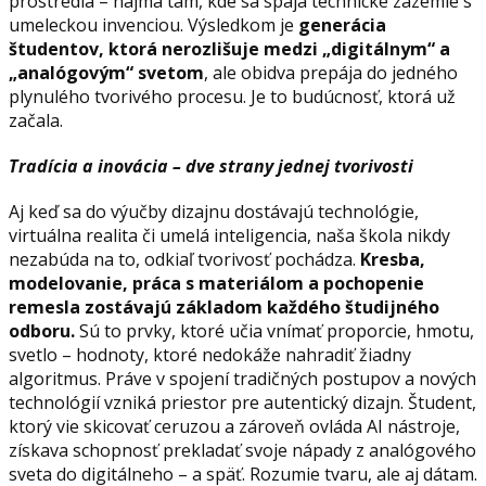
prostredia – najmä tam, kde sa spája technické zázemie s
umeleckou invenciou. Výsledkom je
generácia
študentov, ktorá nerozlišuje medzi „digitálnym“ a
„analógovým“ svetom
, ale obidva prepája do jedného
plynulého tvorivého procesu. Je to budúcnosť, ktorá už
začala.
Tradícia a inovácia – dve strany jednej tvorivosti
Aj keď sa do výučby dizajnu dostávajú technológie,
virtuálna realita či umelá inteligencia, naša škola nikdy
nezabúda na to, odkiaľ tvorivosť pochádza.
Kresba,
modelovanie, práca s materiálom a pochopenie
remesla zostávajú základom každého študijného
odboru.
Sú to prvky, ktoré učia vnímať proporcie, hmotu,
svetlo – hodnoty, ktoré nedokáže nahradiť žiadny
algoritmus. Práve v spojení tradičných postupov a nových
technológií vzniká priestor pre autentický dizajn. Študent,
ktorý vie skicovať ceruzou a zároveň ovláda AI nástroje,
získava schopnosť prekladať svoje nápady z analógového
sveta do digitálneho – a späť. Rozumie tvaru, ale aj dátam.