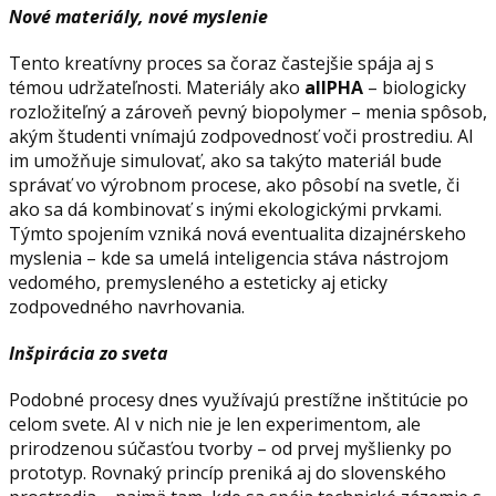
Nové materiály, nové myslenie
Tento kreatívny proces sa čoraz častejšie spája aj s
témou udržateľnosti. Materiály ako
allPHA
– biologicky
rozložiteľný a zároveň pevný biopolymer – menia spôsob,
akým študenti vnímajú zodpovednosť voči prostrediu. AI
im umožňuje simulovať, ako sa takýto materiál bude
správať vo výrobnom procese, ako pôsobí na svetle, či
ako sa dá kombinovať s inými ekologickými prvkami.
Týmto spojením vzniká nová eventualita dizajnérskeho
myslenia – kde sa umelá inteligencia stáva nástrojom
vedomého, premysleného a esteticky aj eticky
zodpovedného navrhovania.
Inšpirácia zo sveta
Podobné procesy dnes využívajú prestížne inštitúcie po
celom svete. AI v nich nie je len experimentom, ale
prirodzenou súčasťou tvorby – od prvej myšlienky po
prototyp. Rovnaký princíp preniká aj do slovenského