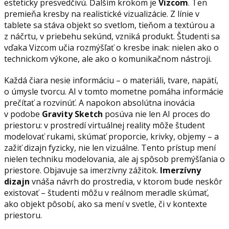
esteticky presvedčivú. Ďalším krokom je
Vizcom
. Ten
premieňa kresby na realistické vizualizácie. Z línie v
tablete sa stáva objekt so svetlom, tieňom a textúrou a
z náčrtu, v priebehu sekúnd, vzniká produkt. Študenti sa
vďaka Vizcom učia rozmýšľať o kresbe inak: nielen ako o
technickom výkone, ale ako o komunikačnom nástroji.
Každá čiara nesie informáciu – o materiáli, tvare, napätí,
o úmysle tvorcu.
AI v tomto mometne pomáha informácie
prečítať a rozvinúť. A napokon absolútna inovácia
v podobe
Gravity Sketch
posúva nie len AI proces do
priestoru: v prostredí virtuálnej reality môže študent
modelovať rukami, skúmať proporcie, krivky, objemy – a
zažiť dizajn fyzicky, nie len vizuálne. Tento prístup mení
nielen techniku modelovania, ale aj spôsob premýšľania o
priestore. Objavuje sa imerzívny zážitok.
Imerzívny
dizajn
vnáša návrh do prostredia, v ktorom bude neskôr
existovať – študenti môžu v reálnom meradle skúmať,
ako objekt pôsobí, ako sa mení v svetle, či v kontexte
priestoru.