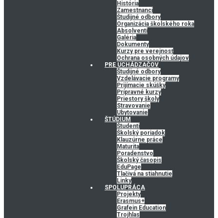
História
Zamestnanci
Študijné odbory
Organizácia školského roka
Absolventi
Galéria
Dokumenty
Kurzy pre verejnosť
Ochrana osobných údajov
PRE UCHÁDZAČOV
Študijné odbory
Vzdelávacie programy
Prijímacie skúšky
Prípravné kurzy
Priestory školy
Stravovanie
Ubytovanie
ŠTÚDIUM
Študenti
Školský poriadok
Klauzúrne práce
Maturita
Poradenstvo
Školský časopis
EduPage
Tlačivá na stiahnutie
Linky
SPOLUPRÁCA
Projekty
Erasmus+
Grafein Education
Trojhlas