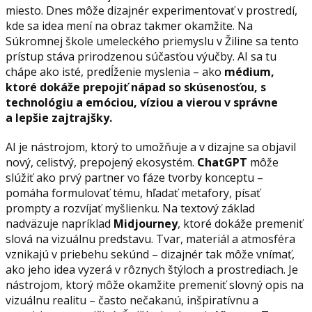
miesto. Dnes môže dizajnér experimentovať v prostredí,
kde sa idea mení na obraz takmer okamžite. Na
Súkromnej škole umeleckého priemyslu v Žiline sa tento
prístup stáva prirodzenou súčasťou výučby. AI sa tu
chápe ako isté, predĺženie myslenia – ako
médium,
ktoré dokáže prepojiť nápad so skúsenosťou, s
technológiu a emóciou, víziou a vierou v správne
a lepšie zajtrajšky.
AI je nástrojom, ktorý to umožňuje a v dizajne sa objavil
nový, celistvý, prepojený ekosystém.
ChatGPT
môže
slúžiť ako prvý partner vo fáze tvorby konceptu –
pomáha formulovať tému, hľadať metafory, písať
prompty a rozvíjať myšlienku. Na textový základ
nadväzuje napríklad
Midjourney
, ktoré dokáže premeniť
slová na vizuálnu predstavu. Tvar, materiál a atmosféra
vznikajú v priebehu sekúnd – dizajnér tak môže vnímať,
ako jeho idea vyzerá v rôznych štýloch a prostrediach. Je
nástrojom, ktorý môže okamžite premeniť slovný opis na
vizuálnu realitu – často nečakanú, inšpiratívnu a