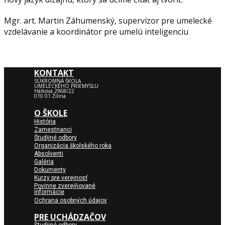
Mgr. art. Martin Záhumenský, supervízor pre umelecké
vzdelávanie a koordinátor pre umelú inteligenciu
KONTAKT
SÚKROMNÁ ŠKOLA
UMELECKÉHO PRIEMYSLU
Hálkova 2968/22
010 01 Žilina
O ŠKOLE
História
Zamestnanci
Študijné odbory
Organizácia školského roka
Absolventi
Galéria
Dokumenty
Kurzy pre verejnosť
Povinne zverejňované
informácie
Ochrana osobných údajov
PRE UCHÁDZAČOV