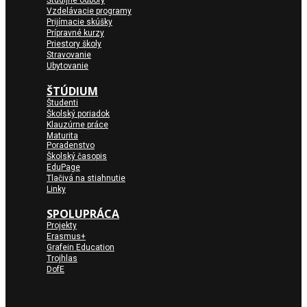
Študijné odbory
Vzdelávacie programy
Prijímacie skúšky
Prípravné kurzy
Priestory školy
Stravovanie
Ubytovanie
ŠTÚDIUM
Študenti
Školský poriadok
Klauzúrne práce
Maturita
Poradenstvo
Školský časopis
EduPage
Tlačivá na stiahnutie
Linky
SPOLUPRÁCA
Projekty
Erasmus+
Grafein Education
Trojhlas
DofE